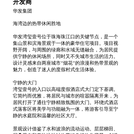
开发商
华发集团
海湾边的热带休闲胜地
华发湾玺壹号位于珠海珠江口的关键节点，是一个
集山景和滨海景观于一体的豪华住宅项目。项目视
野开阔，与周围的绿廊和水域无缝融合，为居民提
供宁静的休闲场所，同时又不失城市生活的活力。
设计灵感来自两座城市“烟花”的浪漫和热带景观的
魅力，创造了迷人的度假村式生活体验。
宁静的大门
湾玺壹号的入口以高端度假酒店式大门定下基调。
它简约而优雅，将居民与城市的喧嚣隔离开来，为
居民打开了通往宁静精致氛围的大门。环绕式酒店
式落客区将美学与功能融为一体，将游客引导至宁
静的水庭院和温馨的社区大厅。
景观设计借鉴了水和波浪的流动运动。层层梯田、